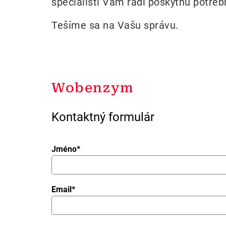
špecialisti Vám radi poskytnú potre
Tešíme sa na Vašu správu.
Wobenzym
Kontaktný formulár
Jméno
*
Email
*