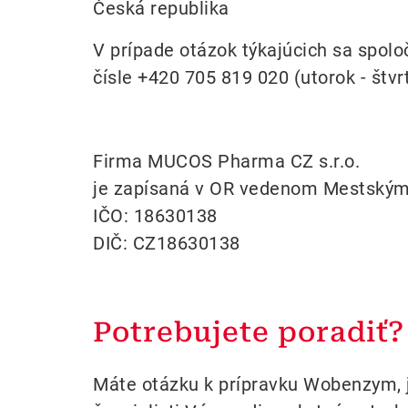
Česká republika
V prípade otázok týkajúcich sa spol
čísle +420 705 819 020 (utorok - štvrt
Firma MUCOS Pharma CZ s.r.o.
je zapísaná v OR vedenom Mestským 
IČO: 18630138
DIČ: CZ18630138
Potrebujete poradiť?
Máte otázku k prípravku Wobenzym, j