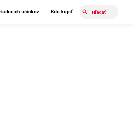
Zadajte hĿadaný výraz
žiaducich účinkov
Kde kúpiť