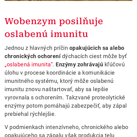
Wobenzym posilňuje
oslabenú imunitu
Jednou z hlavných príčin
opakujúcich sa alebo
chronických ochorení
dýchacích ciest môže byť
„oslabená imunita“
.
Enzýmy zohrávajú
kľúčovú
úlohu v procese koordinácie a komunikácie
imunitného systému, ktorý môže oslabenú
imunitu znovu naštartovať, aby sa lepšie
vyrovnala s ochorením. Takzvané proteolytické
enzýmy potom pomáhajú zabezpečiť, aby zápal
prebiehal rýchlejšie.
V podmienkach intenzívneho, chronického alebo
opakujúceho sa zápalu však produkcia telu