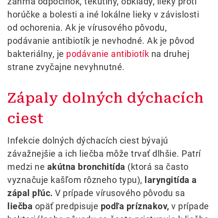
zahŕňa odpočinok, tekutiny, obklady, lieky proti
horúčke a bolesti a iné lokálne lieky v závislosti
od ochorenia. Ak je vírusového pôvodu,
podávanie antibiotík je nevhodné. Ak je pôvod
bakteriálny, je
podávanie antibiotík
na druhej
strane zvyčajne nevyhnutné.
Zápaly dolných dýchacích
ciest
Infekcie dolných dýchacích ciest bývajú
závažnejšie a ich liečba môže trvať dlhšie. Patrí
medzi ne
akútna bronchitída
(ktorá sa často
vyznačuje kašľom rôzneho typu),
laryngitída a
zápal pľúc.
V prípade vírusového pôvodu sa
liečba
opäť predpisuje
podľa príznakov,
v prípade