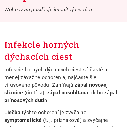
Wobenzym posilňuje imunitný systém
Infekcie horných
dýchacích ciest
Infekcie horných dýchacích ciest sú časté a
menej závažné ochorenia, najčastejšie
vírusového pôvodu. Zahŕňajú
zápal nosovej
sliznice
(rinitída),
zápal nosohltana
alebo
zápal
prínosových dutín.
Liečba
týchto ochorení je zvyčajne
symptomatická
(t. j. príznaková) a zvyčajne