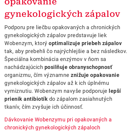
opakovanie
gynekologických zápalov
Podporu pre liečbu opakovaných a chronických
gynekologických zápalov predstavuje liek
Wobenzym, ktorý
optimalizuje priebeh zápalov
tak, aby prebehli čo najrýchlejšie a bez následkov.
Špeciálna kombinácia enzýmov v ňom sa
nachádzajúcich
posilňuje obranyschopnosť
organizmu, čím významne
znižuje opakovanie
gynekologických zápalov až k ich úplnému
vymiznutiu. Wobenzym navyše podporuje
lepší
prienik antibiotík
do zápalom zasiahnutých
tkanív, čím zvyšuje ich účinnosť.
Dávkovanie Wobenzymu pri opakovaných a
chronických gynekologických zápaloch