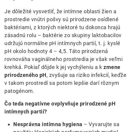
Je dôležité vysvetliť, že intímne oblasti žien a
prostredie vnútri pošvy sú prirodzene osídlené
baktériami, z ktorých niektoré tu dokonca hrajú
zásadnú rolu – baktérie zo skupiny laktobacilov
udržujú normálne pH intímnych partií, t. j. kyslé
pH okolo hodnoty 4 – 4,5. Táto prirodzená
rovnováha vaginálneho prostredia je však veľmi
krehká. Pokiaľ dôjde k jej vychýleniu a k
zmene
prirodzeného pH
, zvyšuje sa riziko infekcií, keďže
v takom prostredí sa potom lepšie darí rôznym
patogénom.
Čo teda negatívne ovplyvňuje prirodzené pH
intímnych partií?
Nesprávna intímna hygiena
– Vyvarujte sa