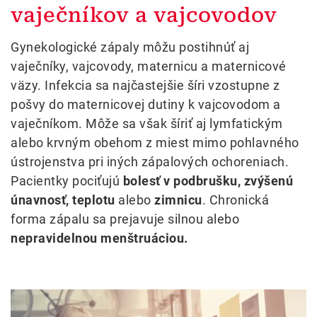
vaječníkov a vajcovodov
Gynekologické zápaly môžu postihnúť aj
vaječníky, vajcovody, maternicu a maternicové
väzy. Infekcia sa najčastejšie šíri vzostupne z
pošvy do maternicovej dutiny k vajcovodom a
vaječníkom. Môže sa však šíriť aj lymfatickým
alebo krvným obehom z miest mimo pohlavného
ústrojenstva pri iných zápalových ochoreniach.
Pacientky pociťujú
bolesť v podbrušku, zvýšenú
únavnosť, teplotu
alebo
zimnicu
. Chronická
forma zápalu sa prejavuje silnou alebo
nepravidelnou menštruáciou.