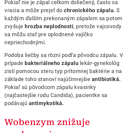
Pokiaľ nie je zápal celkom doliečený, často sa
vracia a môže prejsť do
chronického zápalu.
S
každým ďalším prekonaným zápalom sa potom
zvyšuje
hrozba neplodnosti
, pretože vajcovody
sa môžu stať pre oplodnené vajíčko
nepriechodnými.
Podoba liečby sa rôzni podľa pôvodcu zápalu. V
prípade
bakteriálneho zápalu
lekár-gynekológ
zistí pomocou steru typ prítomnej baktérie a na
základe toho stanoví najúčinnejšie
antibiotiká.
Pokiaľ sú pôvodcom zápalu kvasinky
(najčastejšie rodu Candida), pacientke sa
podávajú
antimykotiká.
Wobenzym znižuje