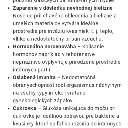
použitiu klasických parfumovaných mydiel.
Zaparenie v dôsledku nevhodnej bielizne
–
Nosenie priliehavého oblečenia a bielizne z
umelých materiálov vytvára ideálne
prostredie pre inváziu kvasiniek, t. j. teplo,
vlhko a nedostatočný prísun vzduchu.
Hormonálna nerovnováha
– Kolísanie
hormónov napríklad v tehotenstve
nepriaznivo ovplyvňuje prirodzené prostredie
intímnych partií.
Oslabená imunita
– Nedostatočná
obranyschopnosť robí organizmus náchylným
na všetky typy infekcií vrátane
gynekologických zápalov.
Cukrovka
– Glukóza unikajúca do moču pri
cukrovke je ideálnou potravou pre baktérie a
kvasinky, ktoré sa ľahko rozšíria do intímnych