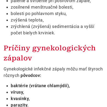
pálenie a svrbenie pri pošvovom zápale,
zosilnené menštruačné bolesti,
bolesti po pohlavnom styku,
zvýšená teplota,
zrýchlená (zvýšená) sedimentácia a vyšší
počet bielych krviniek.
Príčiny gynekologických
zápalov
Gynekologické infekčné zápaly môžu mať štyroch
rôznych
pôvodcov:
baktérie (vrátane chlamýdií),
vírusy,
kvasinky,
parazity.