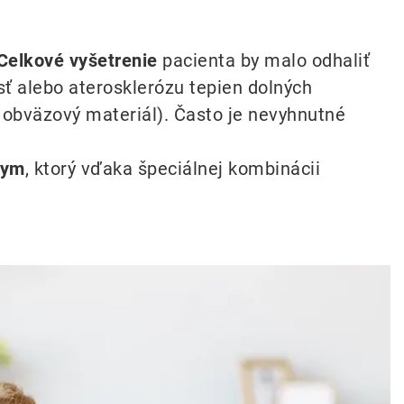
Celkové vyšetrenie
pacienta by malo odhaliť
sť alebo aterosklerózu tepien dolných
 a obväzový materiál). Často je nevyhnutné
zym
, ktorý vďaka špeciálnej kombinácii