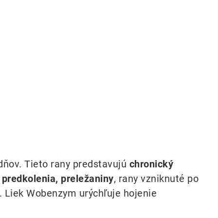
dňov. Tieto rany predstavujú
chronický
 predkolenia, preležaniny
, rany vzniknuté po
). Liek Wobenzym urýchľuje hojenie