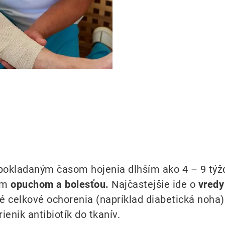
dpokladaným časom hojenia dlhším ako 4 – 9 týž
kým
opuchom a bolesťou.
Najčastejšie ide o
vredy
é celkové ochorenia (napríklad diabetická noha
ienik antibiotík do tkanív.