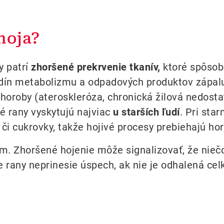
hoja?
y patrí
zhoršené prekrvenie tkanív,
ktoré spôsob
ín metabolizmu a odpadových produktov zápalu, 
horoby (ateroskleróza, chronická žilová nedosta
 rany vyskytujú najviac
u starších ľudí
. Pri sta
či cukrovky, takže hojivé procesy prebiehajú ho
. Zhoršené hojenie môže signalizovať, že nieč
e rany neprinesie úspech, ak nie je odhalená celk