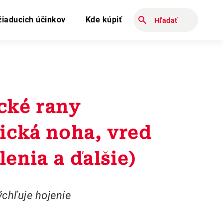
Zadajte hĿadaný výraz
žiaducich účinkov
Kde kúpiť
cké rany
tická noha, vred
enia a ďalšie)
chľuje hojenie