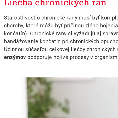
Liečba chronických rán
Starostlivosť o chronické rany musí byť komp
choroby, ktoré môžu byť príčinou zlého hojeni
končatín). Chronické rany si vyžadujú aj správ
bandážovanie končatín pri chronických opucho
Účinnou súčasťou celkovej liečby chronických 
enzýmov
podporuje hojivé procesy v organizm