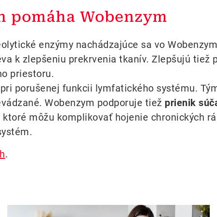
rán pomáha Wobenzym
teolytické enzýmy nachádzajúce sa vo Wobenzyme 
pieva k zlepšeniu prekrvenia tkanív. Zlepšujú tie
o priestoru.
 pri porušenej funkcii lymfatického systému. Tý
prevádzané. Wobenzym podporuje tiež
prienik súč
cií, ktoré môžu komplikovať hojenie chronických 
systém.
ch
.