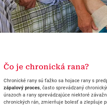
Čo je chronická rana?
Chronické rany sú ťažko sa hojace rany s pre
zápalový proces
, často sprevádzaný chronic
úrazoch a rany sprevádzajúce niektoré závažn
chronických rán, zmierňuje bolesť a zlepšuje pr