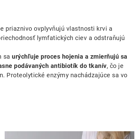
priaznivo ovplyvňujú vlastnosti krvi a
ž priechodnosť lymfatických ciev a odstraňujú
m sa
urýchľuje proces hojenia a zmierňujú sa
asne podávaných antibiotík do tkanív
, čo je
rán. Proteolytické enzýmy nachádzajúce sa vo