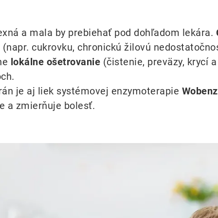
lexná a mala by prebiehať pod dohľadom lekára.
a (napr. cukrovku, chronickú žilovú nedostatočno
ne
lokálne ošetrovanie
(čistenie, preväzy, krycí
ch.
rán je aj liek systémovej enzymoterapie
Woben
e a zmierňuje bolesť.