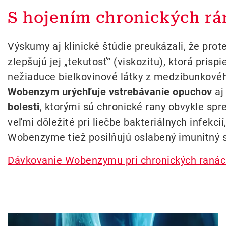
S hojením chronických 
Výskumy aj klinické štúdie preukázali, že pro
zlepšujú jej „tekutosť“ (viskozitu), ktorá pris
nežiaduce bielkovinové látky z medzibunkovéh
Wobenzym urýchľuje vstrebávanie opuchov
aj
bolesti
, ktorými sú chronické rany obvykle s
veľmi dôležité pri liečbe bakteriálnych infek
Wobenzyme tiež posilňujú oslabený imunitný 
Dávkovanie Wobenzymu pri chronických raná