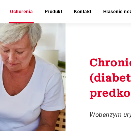
Ochorenia
Produkt
Kontakt
Hlásenie ne
Chroni
(diabe
predkol
Wobenzym urý