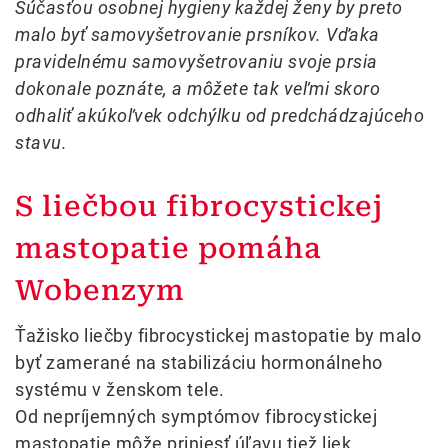
Súčasťou osobnej hygieny každej ženy by preto
malo byť samovyšetrovanie prsníkov. Vďaka
pravidelnému samovyšetrovaniu svoje prsia
dokonale poznáte, a môžete tak veľmi skoro
odhaliť akúkoľvek odchýlku od predchádzajúceho
stavu.
S liečbou fibrocystickej
mastopatie pomáha
Wobenzym
Ťažisko liečby fibrocystickej mastopatie by malo
byť zamerané na stabilizáciu hormonálneho
systému v ženskom tele.
Od nepríjemných symptómov fibrocystickej
mastopatie môže priniesť úľavu tiež liek