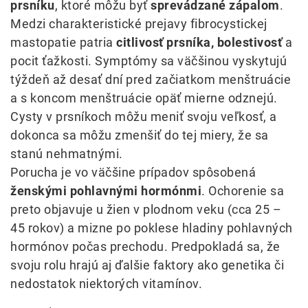
prsníku
, ktoré môžu byť
sprevádzané zápalom
.
Medzi charakteristické prejavy fibrocystickej
mastopatie patria
citlivosť prsníka, bolestivosť
a
pocit ťažkosti. Symptómy sa väčšinou vyskytujú
týždeň až desať dní pred začiatkom menštruácie
a s koncom menštruácie opäť mierne odznejú.
Cysty v prsníkoch môžu meniť svoju veľkosť, a
dokonca sa môžu zmenšiť do tej miery, že sa
stanú nehmatnými.
Porucha je vo väčšine prípadov spôsobená
ženskými pohlavnými hormónmi
. Ochorenie sa
preto objavuje u žien v plodnom veku (cca 25 –
45 rokov) a mizne po poklese hladiny pohlavných
hormónov počas prechodu. Predpokladá sa, že
svoju rolu hrajú aj ďalšie faktory ako genetika či
nedostatok niektorých vitamínov.