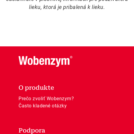
lieku, ktorá je pribalená k lieku.
O produkte
Prečo zvoliť Wobenzym?
Často kladené otázky
Podpora